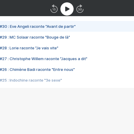
#30 : Eve Angeli raconte "Avant de partir"
#29 : MC Solaar raconte "Bouge de là"
28 : Lorie raconte "Je vais vite"
#27 : Christophe Willem raconte "Jacques a dit"
#26 : Chimène Badi raconte "Entre nous"
#25 : Indochine raconte "3e sexe"
#24 : Zaho raconte "C'est chelou"
#23 : Patrick Bruel raconte "Au café des délices"
#22 : Kyo raconte "Le chemin"
#21 : Nolwenn Leroy raconte "Cassé"